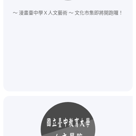
～ 漫畫臺中學Ｘ人文藝術 ～ 文化市集即將開跑囉！