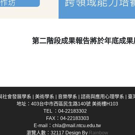
第二階段成果報告將於年底成果
與社會發展學系
|
美術學系
|
音樂學系
|
諮商與應用心理學系
|
臺
地址：403台中市西區民生路140號 美術樓H103
TEL ：04-22183302
FAX：04-22183303
E-mail：chla@mail.ntcu.edu.tw
瀏覽人數：32117
Design By
Rainbow