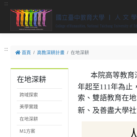
跳到主要內容
:::
:::
首頁
高教深耕計畫
在地深耕
本院高等教育
在地深耕
年起至111年為止
跨域探索
索、雙語教育在地
美學實踐
新、及善盡大學社
在地深耕
M1方案