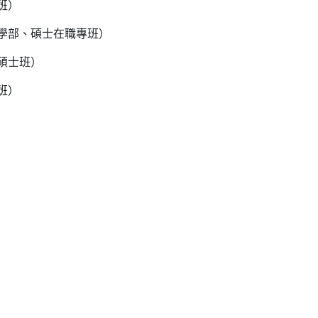
班）
學部、碩士在職專班）
碩士班）
班）