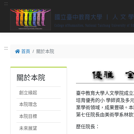
跳到主要內容
:::
:::
首頁
關於本院
關於本院
創立緣起
臺中教育大學人文學院成立
培育優秀的小 學師資及多
本院理念
業學術領域，成果豐碩。本
第七任院長由美術學系林欽賢
本院目標
歷任院長：
未來展望